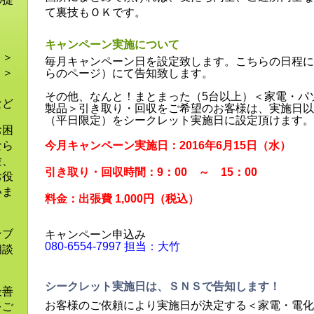
て裏技もＯＫです。
ま
キャンペーン実施について
！＞
毎月キャンペーン日を設定致します。こちらの日程に
！＞
らのページ）にて告知致します。
＞
その他、なんと！まとまった（5台以上）＜家電・パ
など
製品＞引き取り・回収をご希望のお客様は、実施日以
（平日限定）をシークレット実施日に設定頂けます。
お困
なら
今月キャンペーン実施日：2016年6月15日（水）
験、
引き取り・回収時間：9：00 ～ 15：00
お役
いま
料金：出張費 1,000円（税込）
ンブ
キャンペーン申込み
080-6554-7997 担当：大竹
相談
シークレット実施日は、ＳＮＳで告知します！
最善
お客様のご依頼により実施日が決定する＜家電・電化
をご