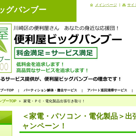
メインページ
サイ
ビッグバンブー
ブーTOP
パーティション解体・撤去サービス
アパート巡回清掃サービス
家電・ＰＣ・電化製品出張引き取り！
パソコンデータ消去出張サービス
ブーTOP
家電・ＰＣ・電化製品出張引き取り！
ービス｜ビッフェ形式ハウスクリーニング
＜川崎区＞自転車パンク修理｜出張サー
＜家電・パソコン・電化製品＞出
先
除｜代行サービス
浴室掃除｜浴室・浴槽・お風呂掃除代行サービス
【川崎市
ャンペーン！