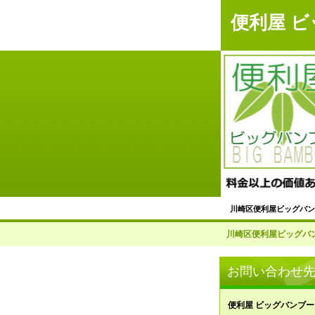
便利屋 
川崎区便利屋ビッグバン
不用品回収サービス
川崎区便利屋ビッグバン
＜川崎区＞掃除代行サ
お問い合わせ
草刈り・草取り・庭掃
便利屋 ビッグバンブー