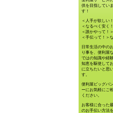
供を目指してい
す！
＜人手が欲しい
＜なるべく安く
＜誰かやって！
＜手伝って！＞
日常生活の中の
り事を、便利屋
ではの知識や経
知恵を駆使して
に立ちたいと思
す。
便利屋ビッグバ
ーに
お気軽にご
ください。
お客様に合った
のお手伝い方法