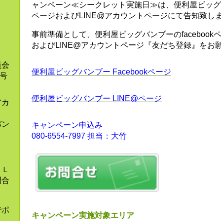
ャンペーン≪シークレット実施日≫は、便利屋ビッグバン
。
ページおよびLINE@アカウントページにて告知致し
事前準備として、便利屋ビッグバンブーのfaceboo
およびLINE@アカウントページ『友だち登録』をお
員会
便利屋ビッグバンブー Facebookページ
9号
便利屋ビッグバンブー LINE@ページ
アカ
バン
キャンペーン申込み
080-6554-7997 担当：大竹
とＬ
問合
でポ
キャンペーン実施対象エリア
ま