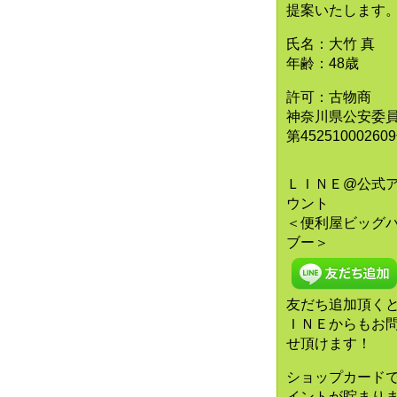
提案いたします
氏名：大竹 真
年齢：48歳
許可：古物商
神奈川県公安委
第45251000260
ＬＩＮＥ@公式
ウント
＜便利屋ビッグ
ブー＞
友だち追加頂く
ＩＮＥからもお
せ頂けます！
ショップカード
イントが貯まり