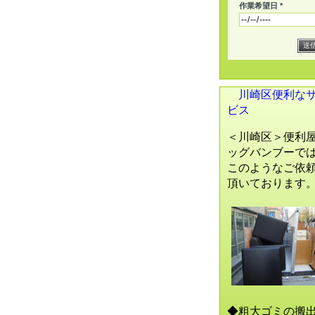
作業希望日 *
川崎区便利な
ビス
＜川崎区＞便利
ッグバンブーで
このようなご依
頂いております
◆粗大ゴミの搬