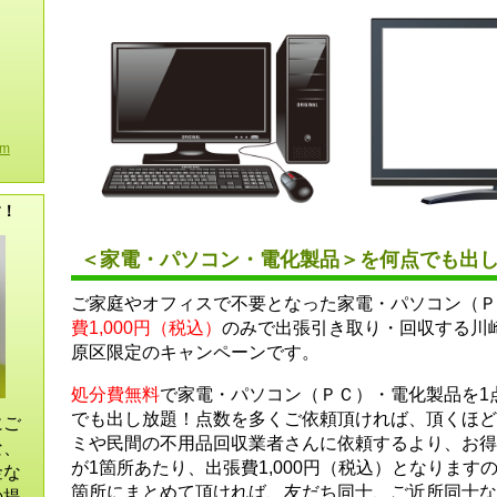
om
す！
＜家電・パソコン・電化製品＞を何点でも出
ご家庭やオフィスで不要となった家電・パソコン（Ｐ
費1,000円（税込）
のみで出張引き取り・回収する川
原区限定のキャンペーンです。
処分費無料
で家電・パソコン（ＰＣ）・電化製品を1点
でも出し放題！点数を多くご依頼頂ければ、頂くほど
にご
ミや民間の不用品回収業者さんに依頼するより、お得
な、
が1箇所あたり、出張費1,000円（税込）となります
金な
箇所にまとめて頂ければ、友だち同士、ご近所同士な
の提