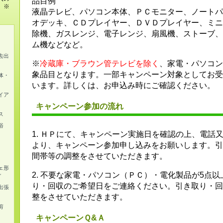
品目例
。※
液晶テレビ、パソコン本体、ＰＣモニター、ノートパ
オデッキ、ＣＤプレイヤー、ＤＶＤプレイヤー、ミニ
除機、ガスレンジ、電子レンジ、扇風機、ストーブ、
ム機などなど。
去出
※
冷蔵庫・ブラウン管テレビを除く
、家電・パソコン
象品目となります。一部キャンペーン対象としてお受
体・
います。詳しくは、お申込み時にご確認ください。
イア
キャンペーン参加の流れ
ス
浴
1. ＨＰにて、キャンペーン実施日を確認の上、電話
より、キャンペーン参加申し込みをお願いします。引
間帯等の調整をさせていただきます。
ェ形
2. 不要な家電・パソコン（ＰＣ）・電化製品が5点
グ
り・回収のご希望日をご連絡ください。引き取り・回
出張
整をさせていただきます。
剪
キャンペーンＱ&Ａ