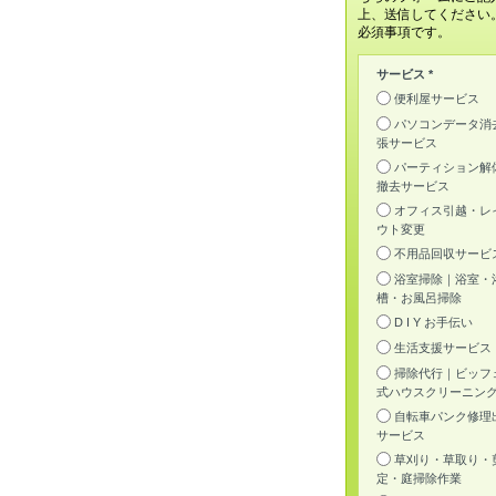
上、送信してください
必須事項です。
サービス *
便利屋サービス
パソコンデータ消
張サービス
パーティション解
撤去サービス
オフィス引越・レ
ウト変更
不用品回収サービ
浴室掃除｜浴室・
槽・お風呂掃除
D I Y お手伝い
生活支援サービス
掃除代行｜ビッフ
式ハウスクリーニン
自転車パンク修理
サービス
草刈り・草取り・
定・庭掃除作業