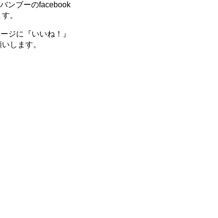
ブーのfacebook
ます。
kページに『いいね！』
願いします。