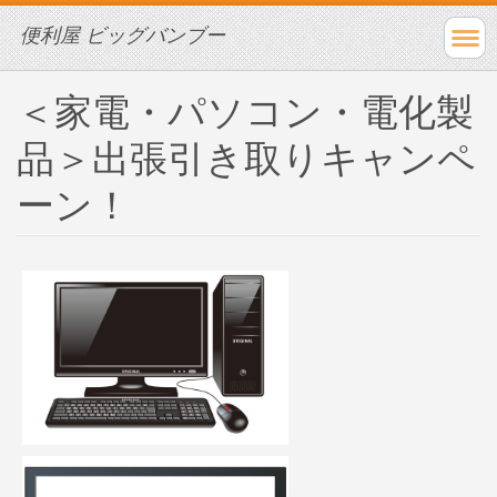
便利屋 ビッグバンブー
＜家電・パソコン・電化製
品＞出張引き取りキャンペ
ーン！