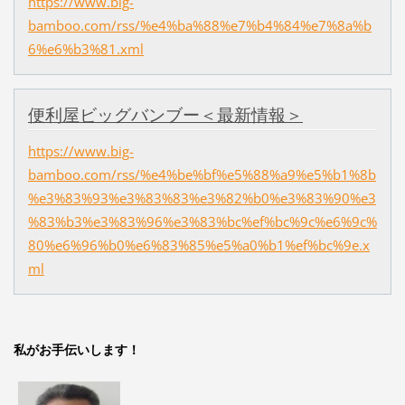
https://www.big-
bamboo.com/rss/%e4%ba%88%e7%b4%84%e7%8a%b
6%e6%b3%81.xml
便利屋ビッグバンブー＜最新情報＞
https://www.big-
bamboo.com/rss/%e4%be%bf%e5%88%a9%e5%b1%8b
%e3%83%93%e3%83%83%e3%82%b0%e3%83%90%e3
%83%b3%e3%83%96%e3%83%bc%ef%bc%9c%e6%9c%
80%e6%96%b0%e6%83%85%e5%a0%b1%ef%bc%9e.x
ml
私がお手伝いします！