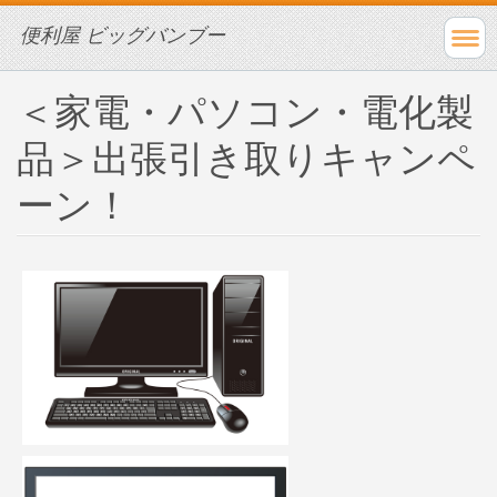
便利屋 ビッグバンブー
＜家電・パソコン・電化製
品＞出張引き取りキャンペ
ーン！