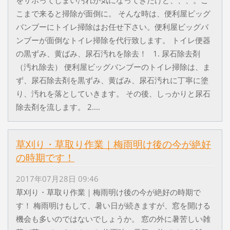
をサボってしまい汚れが気になってきたけど、、、。こ
こまで来ると掃除が面倒に。 そんな時は、便利屋ビッグ
バンブーにトイレ掃除はお任せ下さい。便利屋ビッグバ
ンブーが面倒なトイレ掃除を代行致します。 トイレ便器
の黒ずみ、黄ばみ、尿石汚れを除去！ 1. 尿石除去剤
（汚れ除去） 便利屋ビッグバンブーのトイレ掃除は、ま
ず、尿石除去剤を黒ずみ、黄ばみ、尿石汚れに丁寧に塗
り、汚れを落としていきます。 その後、しっかりと尿石
除去剤を流します。 2....
草刈り・草取り作業｜梅雨明け後の今が絶好
の時期です！
2017年07月28日 09:46
草刈り・草取り作業｜梅雨明け後の今が絶好の時期で
す！ 梅雨明けもして、暑い日が続きますが、窓を開ける
機会も多いのではないでしょうか。 窓の外に暑苦しい雑