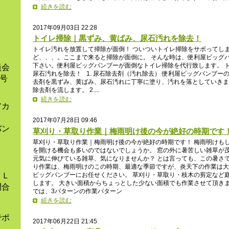
。
続きを読む
2017年09月03日 22:28
トイレ掃除｜黒ずみ、黄ばみ、尿石汚れを除去！
トイレ汚れを放置して掃除が面倒！ ついついトイレ掃除をサボってし
ど、、、。ここまで来ると掃除が面倒に。 そんな時は、便利屋ビッグ
下さい。便利屋ビッグバンブーが面倒なトイレ掃除を代行致します。 
員会
尿石汚れを除去！ 1. 尿石除去剤（汚れ除去） 便利屋ビッグバンブー
9号
去剤を黒ずみ、黄ばみ、尿石汚れに丁寧に塗り、汚れを落としていきま
除去剤を流します。 2....
続きを読む
アカ
2017年07月28日 09:46
バン
草刈り・草取り作業｜梅雨明け後の今が絶好の時期です
草刈り・草取り作業｜梅雨明け後の今が絶好の時期です！ 梅雨明けも
を開ける機会も多いのではないでしょうか。 窓の外に暑苦しい雑草が茂
元気に伸びている雑草、気になりませんか？ とは言っても、この暑さで
り作業は、梅雨明けのこの時期、最適な季節ですが、炎天下の作業は大
とＬ
ビッグバンブーにお任せください。 草刈り・草取り・枝木の剪定など
します。 大きい面積からちょっとした少ない面積でも作業させて頂きま
問合
では、3パターンの作業パターン
続きを読む
でポ
2017年06月22日 21:45
ま