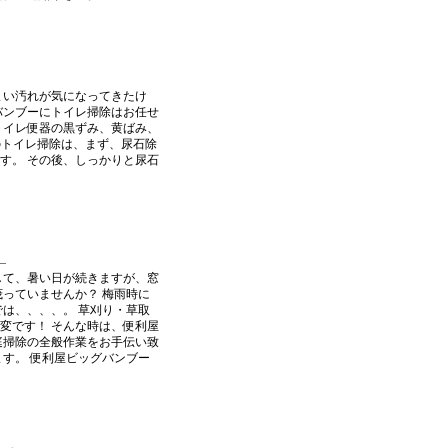
まい汚れが気になってきたけ
バンブーにトイレ掃除はお任せ
トイレ便器の黒ずみ、黄ばみ、
のトイレ掃除は、まず、尿石除
す。 その後、しっかりと尿石
！
して、暑い日が続きますが、窓
っていませんか？ 梅雨時に
は、、、、。 草刈り・草取
変です！ そんな時は、便利屋
庭掃除の全般作業をお手伝い致
す。 便利屋ビッグバンブー