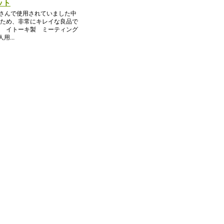
ット
所さんで使用されていました中
ため、非常にキレイな良品で
込） イトーキ製 ミーティング
用...