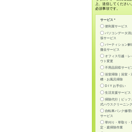
上、送信してください
必須事項です。
サービス *
便利屋サービス
パソコンデータ消
張サービス
パーティション解
撤去サービス
オフィス引越・レ
ウト変更
不用品回収サービ
浴室掃除｜浴室・
槽・お風呂掃除
D I Y お手伝い
生活支援サービス
掃除代行｜ビッフ
式ハウスクリーニン
自転車パンク修理
サービス
草刈り・草取り・
定・庭掃除作業