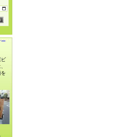
サー
屋ビ
は、
頼を
。
出