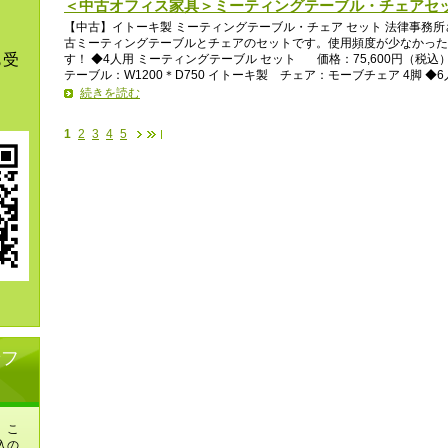
＜中古オフィス家具＞ミーティングテーブル・チェアセ
【中古】イトーキ製 ミーティングテーブル・チェア セット 法律事務
古ミーティングテーブルとチェアのセットです。使用頻度が少なかった
も受
す！ ◆4人用 ミーティングテーブル セット 価格：75,600円（税
テーブル：W1200＊D750 イトーキ製 チェア：モーブチェア 4脚 ◆6人
続きを読む
1
2
3
4
5
せフ
、こ
入の