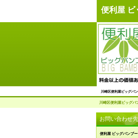
便利屋 
川崎区便利屋ビッグバン
不用品回収サービス
川崎区便利屋ビッグバン
＜川崎区＞掃除代行サ
お問い合わせ
草刈り・草取り・庭掃
便利屋 ビッグバンブー