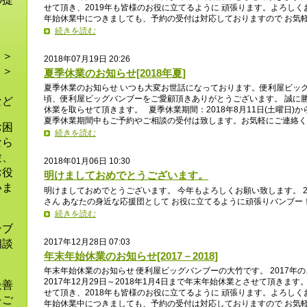
せて頂き、2019年も皆様のお役に立てるように 頑張ります。よろしく
ま
年始休業中につきましても、予約の受付は対応しておりますので お気
続きを読む
！＞
2018年07月19日 20:26
！＞
夏季休業のお知らせ[2018年夏]
＞
夏季休業のお知らせ いつも大変お世話になっております。便利屋ビッグ
頃、便利屋ビッグバンブーをご愛顧頂きありがとうございます。 誠に
など
休業を取らせて頂きます。 夏季休業期間：2018年8月11日(土曜日)から2
夏季休業期間中もご予約やご相談の受付は致します。お気軽にご
お困
続きを読む
なら
験、
2018年01月06日 10:30
お役
明けましておめでとうございます。
いま
明けましておめでとうございます。 今年もよろしくお願い致します。 2
さん あなたの身近な応援団として お役に立てるように頑張りバンブ
続きを読む
ンブ
2017年12月28日 07:03
相談
年末年始休業のお知らせ[2017－2018]
年末年始休業のお知らせ 便利屋ビッグバンブーの大竹です。 2017年
2017年12月29日～2018年1月4日まで年末年始休業とさせて頂きま
最善
せて頂き、2018年も皆様のお役に立てるように 頑張ります。よろしく
をご
年始休業中につきましても、予約の受付は対応しておりますので お気