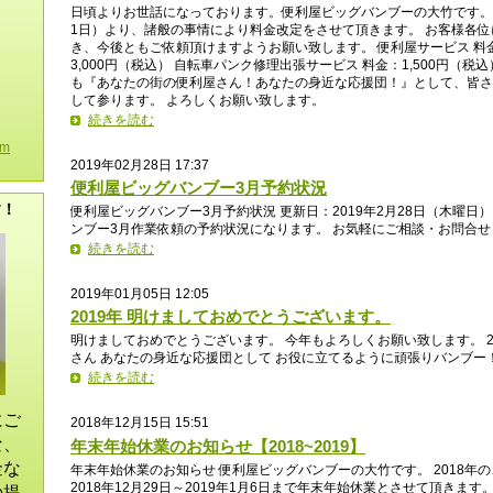
日頃よりお世話になっております。便利屋ビッグバンブーの大竹です。 2
1日）より、諸般の事情により料金改定をさせて頂きます。 お客様各
き、今後ともご依頼頂けますようお願い致します。 便利屋サービス 料金
3,000円（税込） 自転車パンク修理出張サービス 料金：1,500円（税込
も『あなたの街の便利屋さん！あなたの身近な応援団！』として、皆さ
して参ります。 よろしくお願い致します。
続きを読む
om
2019年02月28日 17:37
便利屋ビッグバンブー3月予約状況
す！
便利屋ビッグバンブー3月予約状況 更新日：2019年2月28日（木曜日
ンブー3月作業依頼の予約状況になります。 お気軽にご相談・お問合せ
続きを読む
2019年01月05日 12:05
2019年 明けましておめでとうございます。
明けましておめでとうございます。 今年もよろしくお願い致します。 2
さん あなたの身近な応援団として お役に立てるように頑張りバンブー
続きを読む
にご
2018年12月15日 15:51
な、
年末年始休業のお知らせ【2018~2019】
金な
年末年始休業のお知らせ 便利屋ビッグバンブーの大竹です。 2018年
2018年12月29日～2019年1月6日まで年末年始休業とさせて頂きま
の提