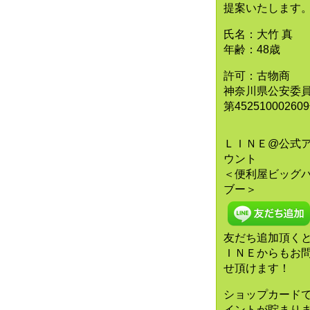
提案いたします
氏名：大竹 真
年齢：48歳
許可：古物商
神奈川県公安委
第45251000260
ＬＩＮＥ@公式
ウント
＜便利屋ビッグ
ブー＞
友だち追加頂く
ＩＮＥからもお
せ頂けます！
ショップカード
イントが貯まり