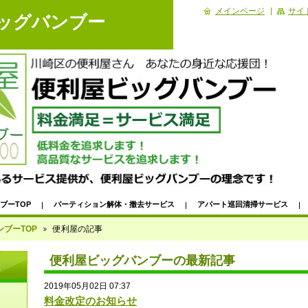
メインページ
サイ
ビッグバンブー
ブーTOP
パーティション解体・撤去サービス
アパート巡回清掃サービス
家電・ＰＣ・電化製品出張引き取り！
パソコンデータ消去出張サービス
ブーTOP
便利屋の記事
ービス｜ビッフェ形式ハウスクリーニング
＜川崎区＞自転車パンク修理｜出張サー
便利屋ビッグバンブーの最新記事
先
除｜代行サービス
浴室掃除｜浴室・浴槽・お風呂掃除代行サービス
【川崎市
2019年05月02日 07:37
料金改定のお知らせ