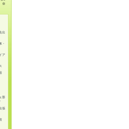
。※
去出
体・
イア
ス
浴
ェ形
グ
出張
剪