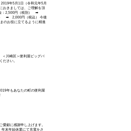
019年5月1日（令和元年5月
位におきましては、ご理解を頂
：2,500円（税別） ➡
） ➡ 2,000円（税込） 今後
まのお役に立てるように精進
） ＜川崎区＞便利屋ビッグバ
ください。
019年もあなたの町の便利屋
！
のご愛顧に感謝申し上げます。
す。 年末年始休業にて充電をさ