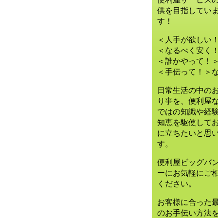
供を目指してい
す！
＜人手が欲しい
＜なるべく安く
＜誰かやって！
＜手伝って！＞
日常生活の中の
り事を、便利屋
ではの知識や経
知恵を駆使して
に立ちたいと思
す。
便利屋ビッグバ
ーに
お気軽にご
ください。
お客様に合った
のお手伝い方法