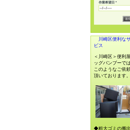
作業希望日 *
川崎区便利な
ビス
＜川崎区＞便利
ッグバンブーで
このようなご依
頂いております
◆粗大ゴミの搬