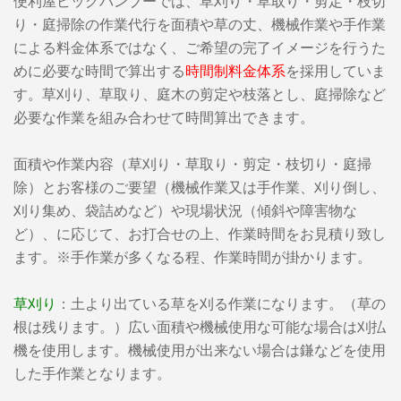
便利屋ビッグバンブーでは、草刈り・草取り・剪定・枝切
り・庭掃除の作業代行を面積や草の丈、機械作業や手作業
による料金体系ではなく、ご希望の完了イメージを行うた
めに必要な時間で算出する
時間制料金体系
を採用していま
す。草刈り、草取り、庭木の剪定や枝落とし、庭掃除など
必要な作業を組み合わせて時間算出できます。
面積や作業内容（草刈り・草取り・剪定・枝切り・庭掃
除）とお客様のご要望（機械作業又は手作業、刈り倒し、
刈り集め、袋詰めなど）や現場状況（傾斜や障害物な
ど）、に応じて、お打合せの上、作業時間をお見積り致し
ます。※手作業が多くなる程、作業時間が掛かります。
草刈り
：土より出ている草を刈る作業になります。（草の
根は残ります。）広い面積や機械使用な可能な場合は刈払
機を使用します。機械使用が出来ない場合は鎌などを使用
した手作業となります。