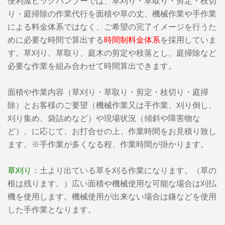
便利屋ビッグバンブーでは、草刈り・草取り・剪定・枝切
り・庭掃除の作業代行を面積や草の丈、機械作業や手作業
による料金体系ではなく、ご希望の完了イメージを行うた
めに必要な時間で算出する
時間制料金体系
を採用していま
す。草刈り、草取り、庭木の剪定や枝落とし、庭掃除など
必要な作業を組み合わせて時間算出できます。
面積や作業内容（草刈り・草取り・剪定・枝切り・庭掃
除）とお客様のご要望（機械作業又は手作業、刈り倒し、
刈り集め、袋詰めなど）や現場状況（傾斜や障害物な
ど）、に応じて、お打合せの上、作業時間をお見積り致し
ます。※手作業が多くなる程、作業時間が掛かります。
草刈り
：土より出ている草を刈る作業になります。（草の
根は残ります。）広い面積や機械使用な可能な場合は刈払
機を使用します。機械使用が出来ない場合は鎌などを使用
した手作業となります。