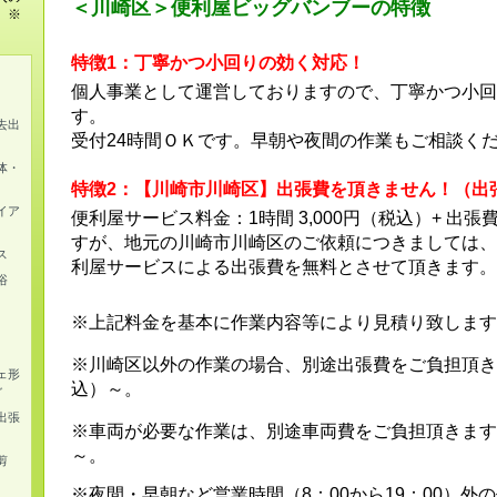
＜川崎区＞便利屋ビッグバンブーの特徴
。※
特徴1：丁寧かつ小回りの効く対応！
個人事業として運営しておりますので、丁寧かつ小回
す。
去出
受付24時間ＯＫです。早朝や夜間の作業もご相談く
体・
特徴2：【川崎市川崎区】出張費を頂きません！（出
イア
便利屋サービス料金：1時間 3,000円（税込）+ 出張
すが、地元の川崎市川崎区のご依頼につきましては、
ス
利屋サービスによる出張費を無料とさせて頂きます。
浴
※上記料金を基本に作業内容等により見積り致します
※川崎区以外の作業の場合、別途出張費をご負担頂きま
ェ形
込）～。
グ
出張
※車両が必要な作業は、別途車両費をご負担頂きます。
～。
剪
※夜間・早朝など営業時間（8：00から19：00）外