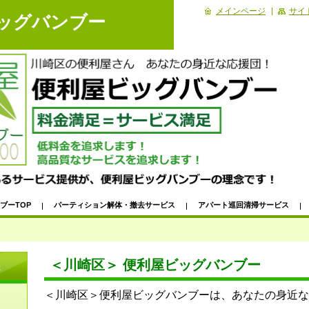
メインページ
サイ
ビッグバンブー
ブーTOP
パーティション解体・撤去サービス
アパート巡回清掃サービス
家電・ＰＣ・電化製品出張引き取り！
パソコンデータ消去出張サービス
ービス｜ビッフェ形式ハウスクリーニング
＜川崎区＞自転車パンク修理｜出張サー
＜川崎区＞ 便利屋ビッグバンブー
先
除｜代行サービス
浴室掃除｜浴室・浴槽・お風呂掃除代行サービス
【川崎市
＜川崎区＞便利屋ビッグバンブーは、あなたの身近な