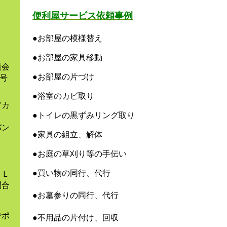
。
便利屋サービス依頼事例
●お部屋の模様替え
●お部屋の家具移動
員会
●お部屋の片づけ
9号
●浴室のカビ取り
アカ
●トイレの黒ずみリング取り
バン
●家具の組立、解体
●お庭の草刈り等の手伝い
●買い物の同行、代行
とＬ
問合
●お墓参りの同行、代行
でポ
●不用品の片付け、回収
ま