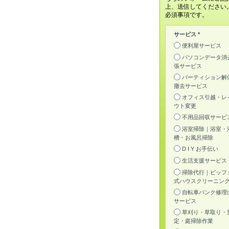
上、送信してください
必須事項です。
サービス *
便利屋サービス
パソコンデータ消
張サービス
パーティション解
撤去サービス
オフィス引越・レ
ウト変更
不用品回収サービ
浴室掃除｜浴室・
槽・お風呂掃除
D I Y お手伝い
生活支援サービス
掃除代行｜ビッフ
式ハウスクリーニン
自転車パンク修理
サービス
草刈り・草取り・
定・庭掃除作業