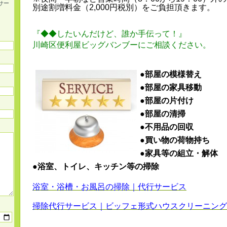
サー
別途割増料金（2,000円税別）をご負担頂きます。
『◆◆したいんだけど、誰か手伝って！』
川崎区便利屋ビッグバンブーにご相談ください。
●部屋の模様替え
●部屋の家具移動
●部屋の片付け
●部屋の清掃
●不用品の回収
●買い物の荷物持ち
●家具等の組立・解体
●浴室、トイレ、キッチン等の掃除
浴室・浴槽・お風呂の掃除｜代行サービス
掃除代行サービス｜ビッフェ形式ハウスクリーニング