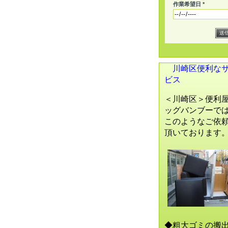
作業希望日 *
川崎区便利な
ビス
＜川崎区＞便利
ッグバンブーで
このようなご依
頂いております
◆粗大ゴミの搬