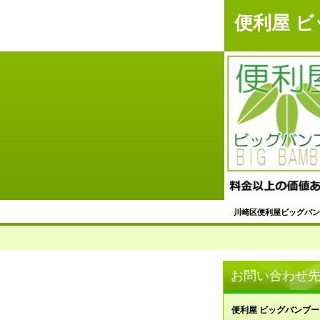
便利屋 
川崎区便利屋ビッグバン
不用品回収サービス
＜川崎区＞掃除代行サ
お問い合わせ
草刈り・草取り・庭掃
便利屋 ビッグバンブー