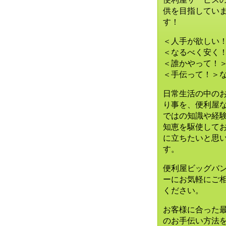
供を目指してい
す！
＜人手が欲しい
＜なるべく安く
＜誰かやって！
＜手伝って！＞
日常生活の中の
り事を、便利屋
ではの知識や経
知恵を駆使して
に立ちたいと思
す。
便利屋ビッグバ
ーに
お気軽にご
ください。
お客様に合った
のお手伝い方法