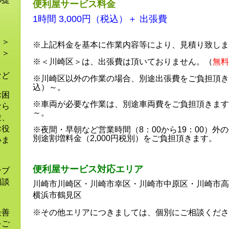
便利屋サービス料金
ま
1時間 3,000円（税込）＋ 出張費
！＞
※上記料金を基本に作業内容等により、見積り致しま
！＞
※＜川崎区＞は、出張費は頂いておりません。（
無料
＞
など
※川崎区以外の作業の場合、別途出張費をご負担頂きま
込）～。
お困
※車両が必要な作業は、別途車両費をご負担頂きます。
なら
～。
験、
お役
※夜間・早朝など営業時間（8：00から19：00）外
別途割増料金（2,000円税別）をご負担頂きます。
いま
便利屋サービス対応エリア
ンブ
相談
川崎市川崎区・川崎市幸区・川崎市中原区・川崎市高
横浜市鶴見区
最善
※その他エリアにつきましては、個別にご相談くださ
をご