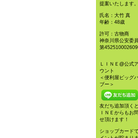
提案いたします
氏名：大竹 真
年齢：48歳
許可：古物商
神奈川県公安委
第45251000260
ＬＩＮＥ@公式
ウント
＜便利屋ビッグ
ブー＞
友だち追加頂く
ＩＮＥからもお
せ頂けます！
ショップカード
イントが貯まり