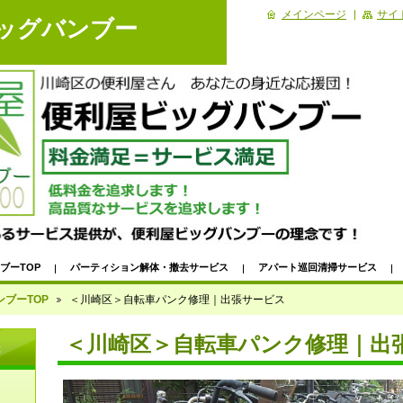
メインページ
サイ
ビッグバンブー
ブーTOP
パーティション解体・撤去サービス
アパート巡回清掃サービス
家電・ＰＣ・電化製品出張引き取り！
パソコンデータ消去出張サービス
ブーTOP
＜川崎区＞自転車パンク修理｜出張サービス
ービス｜ビッフェ形式ハウスクリーニング
＜川崎区＞自転車パンク修理｜出張サー
＜川崎区＞自転車パンク修理｜出
先
除｜代行サービス
浴室掃除｜浴室・浴槽・お風呂掃除代行サービス
【川崎市