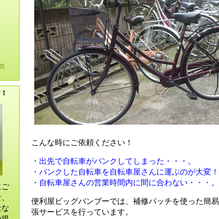
om
す！
こんな時にご依頼ください！
・出先で自転車がパンクしてしまった・・・。
・パンクした自転車を自転車屋さんに運ぶのが大変！
・自転車屋さんの営業時間内に間に合わない・・・。
にご
な、
便利屋ビッグバンブーでは、補修パッチを使った簡易
金な
張サービスを行っています。
の提