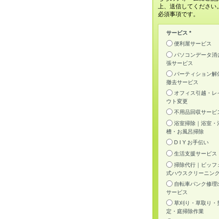
上、送信してください
必須事項です。
サービス *
便利屋サービス
パソコンデータ消
張サービス
パーティション解
撤去サービス
オフィス引越・レ
ウト変更
不用品回収サービ
浴室掃除｜浴室・
槽・お風呂掃除
D I Y お手伝い
生活支援サービス
掃除代行｜ビッフ
式ハウスクリーニン
自転車パンク修理
サービス
草刈り・草取り・
定・庭掃除作業