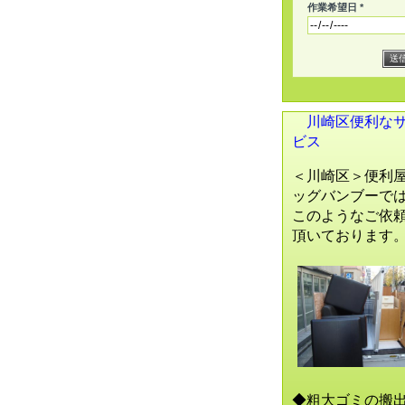
作業希望日 *
川崎区便利な
ビス
＜川崎区＞便利
ッグバンブーで
このようなご依
頂いております
◆粗大ゴミの搬