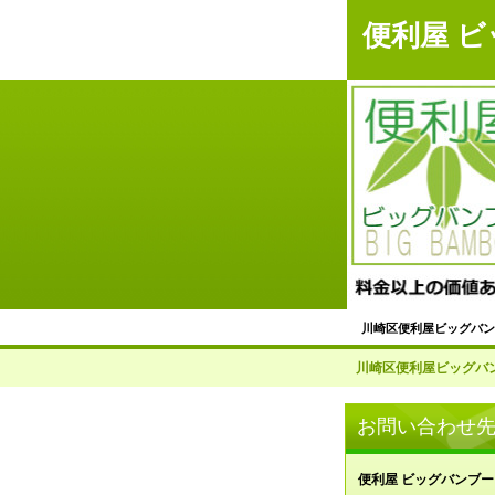
便利屋 
川崎区便利屋ビッグバン
不用品回収サービス
川崎区便利屋ビッグバン
＜川崎区＞掃除代行サ
お問い合わせ
草刈り・草取り・庭掃
便利屋 ビッグバンブー