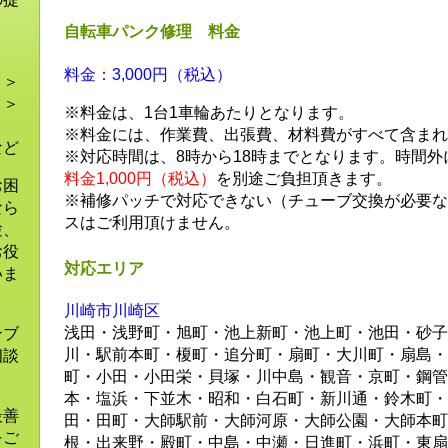
ま
自転車パンク修理 料金
料金：3,000円（税込）
！＞
！＞
※料金は、1台1車輪あたりとなります。
＞
※料金には、作業費、出張費、材料費がすべて含まれ
など
※対応時間は、8時から18時までとなります。時間
料金1,000円（税込）
を別途ご負担頂きます。
お困
※補修パッチで対応できない（チューブ交換が必要な
なら
スはご利用頂けません。
験、
お役
対応エリア
いま
川崎市川崎区
浅田・浅野町・旭町・池上新町・池上町・池田・砂子
ンブ
川・駅前本町・榎町・追分町・扇町・大川町・扇島・
相談
町・小田・小田栄・貝塚・川中島・観音・京町・鋼管
本・塩浜・下並木・昭和・白石町・新川通・鈴木町・
最善
田・田町・大師駅前・大師河原・大師公園・大師本町
をご
根・出来野・殿町・中島・中瀬・日進町・浜町・東扇