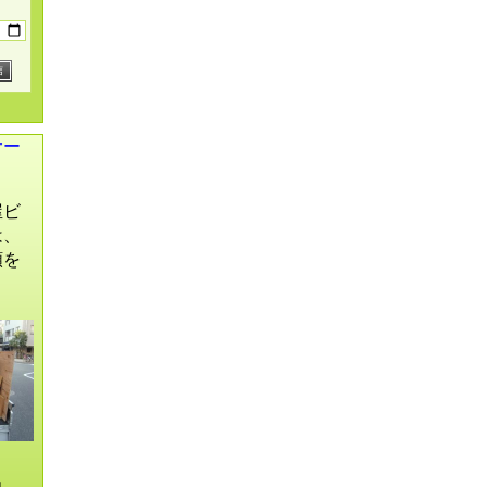
サー
屋ビ
は、
頼を
。
出