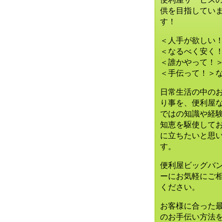
供を目指してい
す！
＜人手が欲しい
＜なるべく安く
＜誰かやって！
＜手伝って！＞
日常生活の中の
り事を、便利屋
ではの知識や経
知恵を駆使して
に立ちたいと思
す。
便利屋ビッグバ
ーに
お気軽にご
ください。
お客様に合った
のお手伝い方法