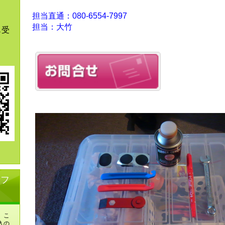
担当直通：080-6554-7997
担当：大竹
も受
せフ
、こ
入の