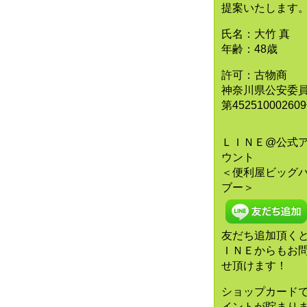
提案いたします
氏名：大竹 真
年齢：48歳
許可：古物商
神奈川県公安委
第45251000260
ＬＩＮＥ@公式
ウント
＜便利屋ビッグ
ブー＞
友だち追加頂く
ＩＮＥからもお
せ頂けます！
ショップカード
イントが貯まり