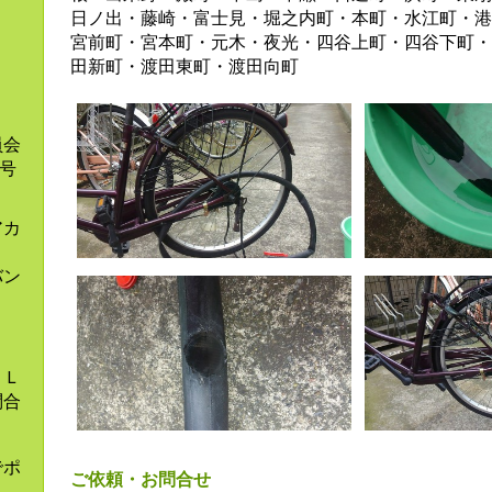
。
日ノ出・藤崎・富士見・堀之内町・本町・水江町・港
宮前町・宮本町・元木・夜光・四谷上町・四谷下町・
田新町・渡田東町・渡田向町
員会
9号
アカ
バン
とＬ
問合
でポ
ご依頼・お問合せ
ま